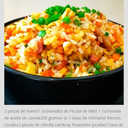
2 piezas de huevo1 cucharadita de Fécula de Maíz 1 cucharada
de aceite de canola250 gramos (o 1 taza) de chícharos frescos
cocidos2 piezas de cebolla cambray finamente picadas1 taza de