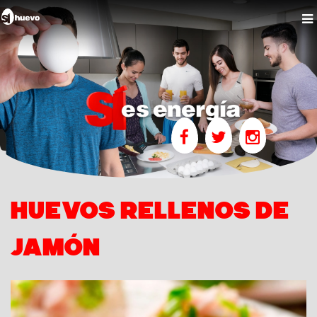
Huevos rellenos de
jamón