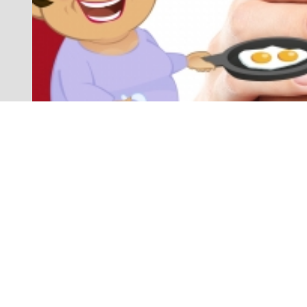
Ingredientes:
La cáscara de un huevo.
1 clara de huevo.
1 cucharadita de miel (15 g).
Preparación: